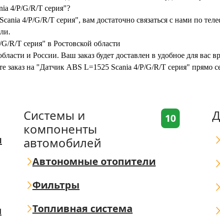
ia 4/P/G/R/T серия"?
cania 4/P/G/R/T серия", вам достаточно связаться с нами по тел
ли.
/G/R/T серия" в Ростовской области
бласти и России. Ваш заказ будет доставлен в удобное для вас 
те заказ на "Датчик ABS L=1525 Scania 4/P/G/R/T серия" прямо 
Системы и
Д
10
компоненты
я
автомобилей
Автономные отопители
Фильтры
Топливная система
ш