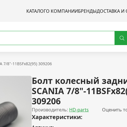
КАТАЛОГ
О КОМПАНИИ
БРЕНДЫ
ДОСТАВКА И 
 7/8"-11BSFх82(95) 309206
Болт колесный задн
SCANIA 7/8"-11BSFх82(
309206
Производитель:
HD-parts
Оценить т
Характеристики: