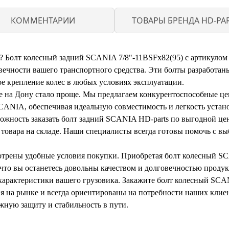
КОММЕНТАРИИ
ТОВАРЫ БРЕНДА HD-PA
? Болт колесный задний SCANIA 7/8"-11BSFх82(95) с артикулом 
вечности вашего транспортного средства. Эти болты разработан
е крепление колес в любых условиях эксплуатации.
 на Дону стало проще. Мы предлагаем конкурентоспособные це
SCANIA, обеспечивая идеальную совместимость и легкость устан
можность заказать болт задний SCANIA HD-parts по выгодной ц
 товара на складе. Наши специалисты всегда готовы помочь с в
мотрены удобные условия покупки. Приобретая болт колесный S
что вы останетесь довольны качеством и долговечностью продук
арактеристики вашего грузовика. Закажите болт колесный SCA
я на рынке и всегда ориентированы на потребности наших клие
жную защиту и стабильность в пути.