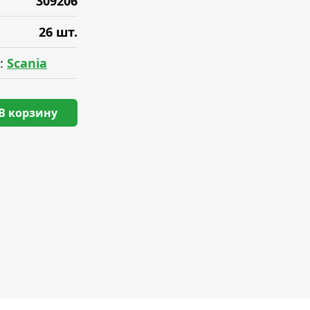
309206
26 шт.
:
Scania
В корзину