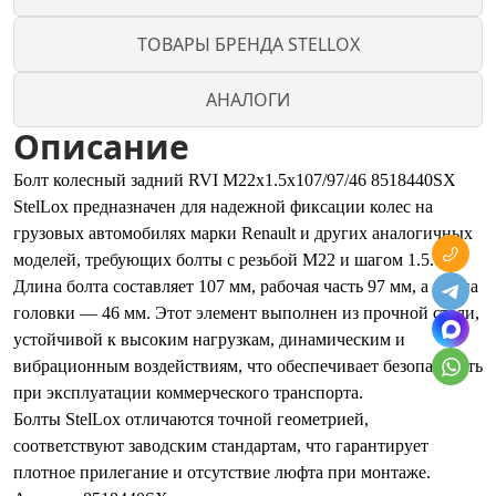
ТОВАРЫ БРЕНДА STELLOX
АНАЛОГИ
Описание
Болт колесный задний RVI M22x1.5x107/97/46 8518440SX
StelLox предназначен для надежной фиксации колес на
грузовых автомобилях марки Renault и других аналогичных
моделей, требующих болты с резьбой М22 и шагом 1.5.
Длина болта составляет 107 мм, рабочая часть 97 мм, а длина
головки — 46 мм. Этот элемент выполнен из прочной стали,
устойчивой к высоким нагрузкам, динамическим и
вибрационным воздействиям, что обеспечивает безопасность
при эксплуатации коммерческого транспорта.
Болты StelLox отличаются точной геометрией,
соответствуют заводским стандартам, что гарантирует
плотное прилегание и отсутствие люфта при монтаже.