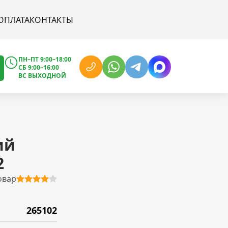
ОПЛАТА
КОНТАКТЫ
ПН–ПТ 9:00–18:00
СБ 9:00–16:00
ВС ВЫХОДНОЙ
ий
2
овар
265102