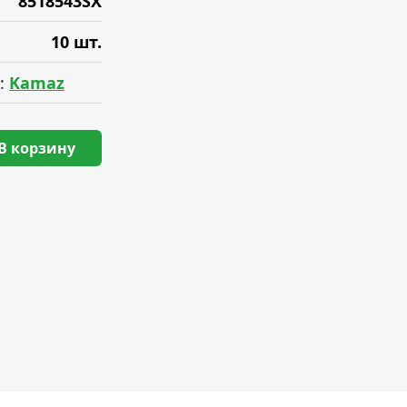
8518543SX
10 шт.
:
Kamaz
В корзину