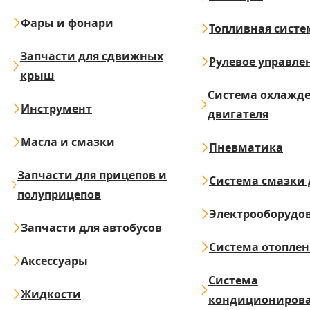
Фары и фонари
Топливная систе
Запчасти для сдвижных
Рулевое управле
крыш
Система охлажд
Инструмент
двигателя
Масла и смазки
Пневматика
Запчасти для прицепов и
Система смазки 
полуприцепов
Электрооборудо
Запчасти для автобусов
Система отопле
Аксессуары
Система
Жидкости
кондициониров