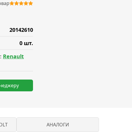
овар
20142610
0 шт.
:
Renault
енеджеру
OLT
АНАЛОГИ