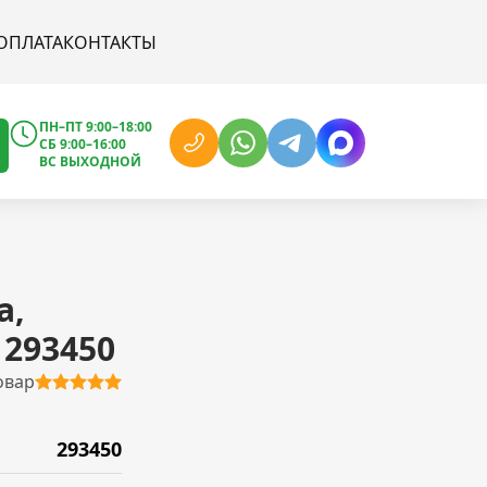
ОПЛАТА
КОНТАКТЫ
ПН–ПТ 9:00–18:00
СБ 9:00–16:00
ВС ВЫХОДНОЙ
а,
 293450
овар
293450