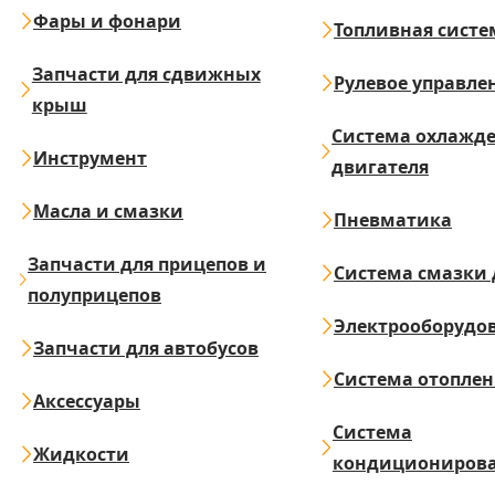
Фары и фонари
Топливная систе
Запчасти для сдвижных
Рулевое управле
крыш
Система охлажд
Инструмент
двигателя
Масла и смазки
Пневматика
Запчасти для прицепов и
Система смазки 
полуприцепов
Электрооборудо
Запчасти для автобусов
Система отопле
Аксессуары
Система
Жидкости
кондициониров