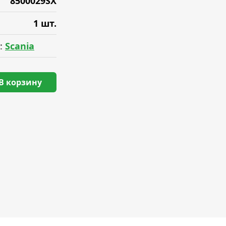
8500029SX
1 шт.
:
Scania
В корзину