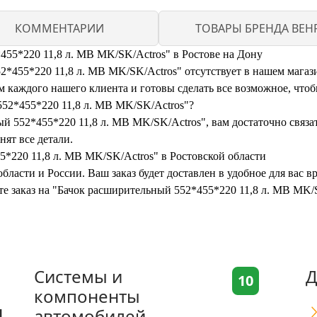
КОММЕНТАРИИ
ТОВАРЫ БРЕНДА BEH
455*220 11,8 л. MB MK/SK/Actros" в Ростове на Дону
455*220 11,8 л. MB MK/SK/Actros" отсутствует в нашем магазине
каждого нашего клиента и готовы сделать все возможное, чтоб
552*455*220 11,8 л. MB MK/SK/Actros"?
й 552*455*220 11,8 л. MB MK/SK/Actros", вам достаточно связат
нят все детали.
5*220 11,8 л. MB MK/SK/Actros" в Ростовской области
бласти и России. Ваш заказ будет доставлен в удобное для вас 
ите заказ на "Бачок расширительный 552*455*220 11,8 л. MB MK
Системы и
Д
10
компоненты
я
автомобилей