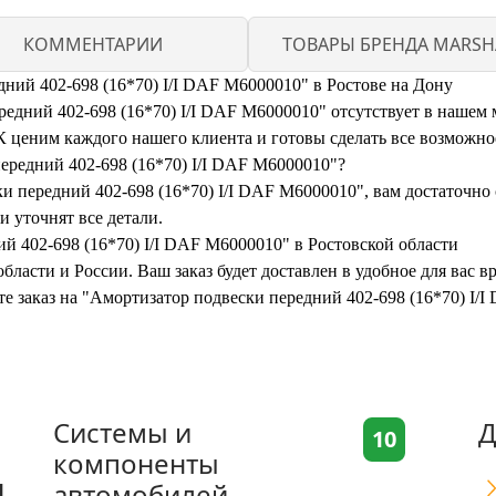
КОММЕНТАРИИ
ТОВАРЫ БРЕНДА MARSH
ний 402-698 (16*70) I/I DAF M6000010" в Ростове на Дону
дний 402-698 (16*70) I/I DAF M6000010" отсутствует в нашем ма
ценим каждого нашего клиента и готовы сделать все возможное
ередний 402-698 (16*70) I/I DAF M6000010"?
 передний 402-698 (16*70) I/I DAF M6000010", вам достаточно с
 уточнят все детали.
й 402-698 (16*70) I/I DAF M6000010" в Ростовской области
бласти и России. Ваш заказ будет доставлен в удобное для вас 
те заказ на "Амортизатор подвески передний 402-698 (16*70) I
Системы и
Д
10
компоненты
я
автомобилей