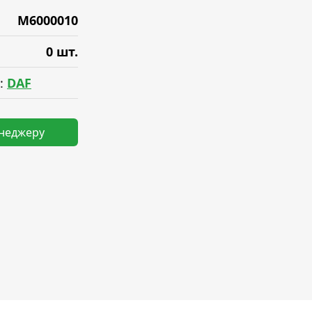
M6000010
0 шт.
:
DAF
енеджеру