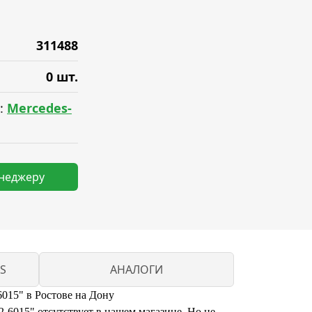
311488
0 шт.
:
Mercedes-
енеджеру
S
АНАЛОГИ
6015" в Ростове на Дону
2-6015" отсутствует в нашем магазине. Но не