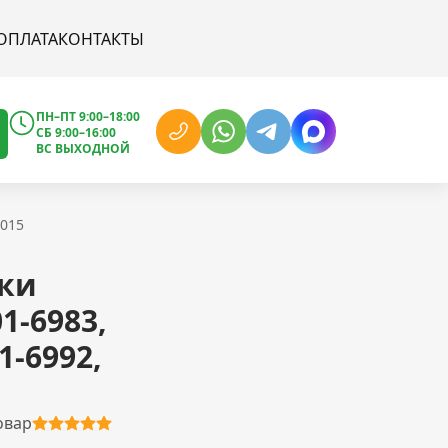
ОПЛАТА
КОНТАКТЫ
ПН–ПТ 9:00–18:00
СБ 9:00–16:00
ВС ВЫХОДНОЙ
6015
ки
1-6983,
1-6992,
овар