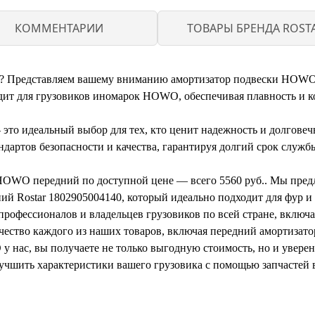
КОММЕНТАРИИ
ТОВАРЫ БРЕНДА ROST
ка? Представляем вашему вниманию амортизатор подвески HOWO
ходит для грузовиков иномарок HOWO, обеспечивая плавность и
о идеальный выбор для тех, кто ценит надежность и долговечн
ндартов безопасности и качества, гарантируя долгий срок служ
HOWO передний по доступной цене — всего 5560 руб.. Мы пред
й Rostar 1802905004140, который идеально подходит для фур и 
профессионалов и владельцев грузовиков по всей стране, включа
ачество каждого из наших товаров, включая передний амортиза
у нас, вы получаете не только выгодную стоимость, но и увере
лучшить характеристики вашего грузовика с помощью запчастей 