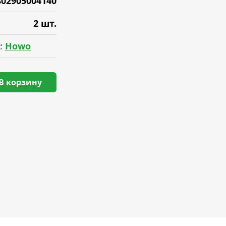
802905004140
2 шт.
:
Howo
В корзину