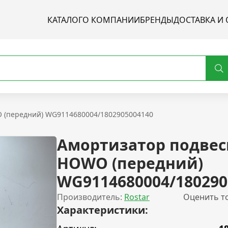
КАТАЛОГ
О КОМПАНИИ
БРЕНДЫ
ДОСТАВКА И 
 (передний) WG9114680004/1802905004140
Амортизатор подвес
HOWO (передний)
WG9114680004/180290
Производитель:
Rostar
Оценить т
Характеристики: