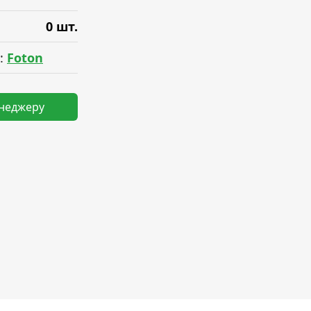
0 шт.
:
Foton
енеджеру