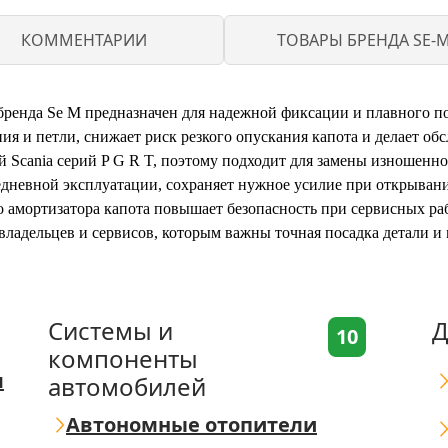
КОММЕНТАРИИ
ТОВАРЫ БРЕНДА SE-
бренда Se M предназначен для надежной фиксации и плавного по
ия и петли, снижает риск резкого опускания капота и делает об
 Scania серий P G R T, поэтому подходит для замены изношенног
едневной эксплуатации, сохраняет нужное усилие при открыван
о амортизатора капота повышает безопасность при сервисных ра
владельцев и сервисов, которым важны точная посадка детали и 
Системы и
Д
10
компоненты
я
автомобилей
Автономные отопители