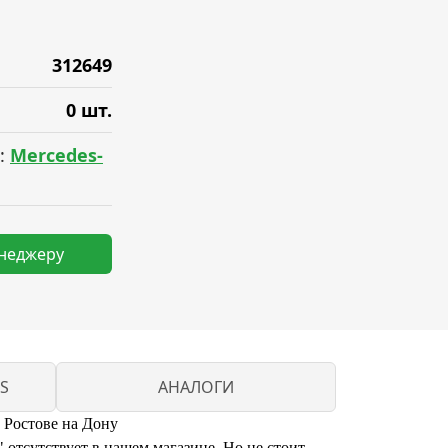
312649
0 шт.
:
Mercedes-
енеджеру
S
АНАЛОГИ
 Ростове на Дону
тсутствует в нашем магазине. Но не стоит