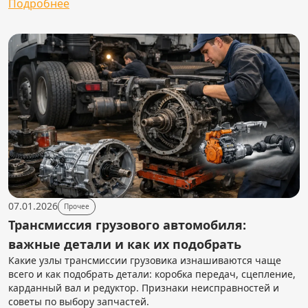
Подробнее
07.01.2026
Прочее
Трансмиссия грузового автомобиля:
важные детали и как их подобрать
Какие узлы трансмиссии грузовика изнашиваются чаще
всего и как подобрать детали: коробка передач, сцепление,
карданный вал и редуктор. Признаки неисправностей и
советы по выбору запчастей.