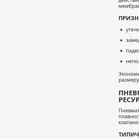
действи
мембран
ПРИЗН
утеч
заме
паде
непо
Экономи
размеру
ПНЕВ
РЕСУ
Пневмат
плавнос
клапано
ТИПИЧ