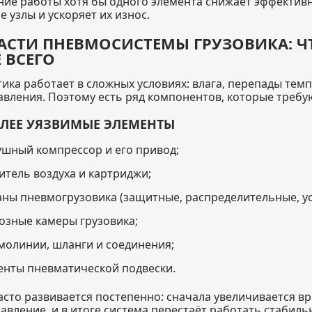
ие работы хотя бы одного элемента снижает эффективно
е узлы и ускоряет их износ.
АСТИ ПНЕВМОСИСТЕМЫ ГРУЗОВИКА: Ч
 ВСЕГО
ика работает в сложных условиях: влага, перепады темп
авления. Поэтому есть ряд компонентов, которые треб
ЛЕЕ УЯЗВИМЫЕ ЭЛЕМЕНТЫ
ушный компрессор и его привод;
итель воздуха и картриджи;
аны пневмогрузовика (защитные, распределительные, у
озные камеры грузовика;
молинии, шланги и соединения;
енты пневматической подвески.
асто развивается постепенно: сначала увеличивается вр
давление, и в итоге система перестаёт работать стабиль