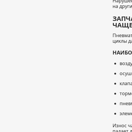
Нарушен
на други
ЗАПЧ
ЧАЩЕ
Пневмат
циклы д
НАИБО
возд
осуш
клап
торм
пнев
элем
Износ ч
падает 