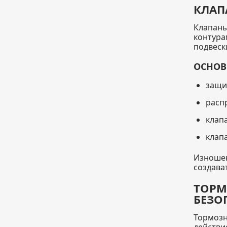
КЛАП
Клапаны
контура
подвеск
ОСНОВ
защи
расп
клап
клап
Изношен
создава
ТОРМ
БЕЗО
Тормозн