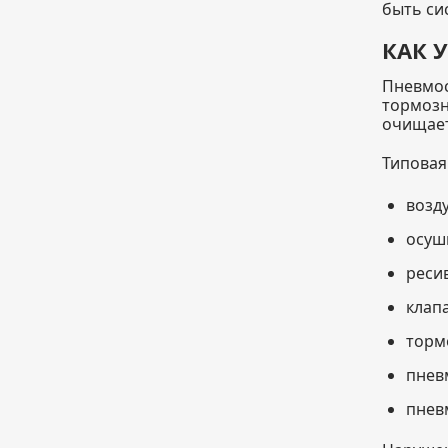
быть си
КАК 
Пневмос
тормозн
очищает
Типовая
возд
осуш
реси
клап
торм
пнев
пнев