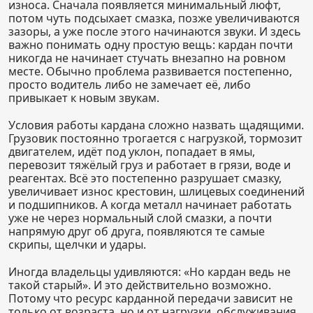
износа. Сначала появляется минимальный люфт,
потом чуть подсыхает смазка, позже увеличиваются
зазоры, а уже после этого начинаются звуки. И здесь
важно понимать одну простую вещь: кардан почти
никогда не начинает стучать внезапно на ровном
месте. Обычно проблема развивается постепенно,
просто водитель либо не замечает её, либо
привыкает к новым звукам.
Условия работы кардана сложно назвать щадящими.
Грузовик постоянно трогается с нагрузкой, тормозит
двигателем, идёт под уклон, попадает в ямы,
перевозит тяжёлый груз и работает в грязи, воде и
реагентах. Всё это постепенно разрушает смазку,
увеличивает износ крестовин, шлицевых соединений
и подшипников. А когда металл начинает работать
уже не через нормальный слой смазки, а почти
напрямую друг об друга, появляются те самые
скрипы, щелчки и удары.
Иногда владельцы удивляются: «Но кардан ведь не
такой старый». И это действительно возможно.
Потому что ресурс карданной передачи зависит не
только от возраста, но и от нагрузки, обслуживания