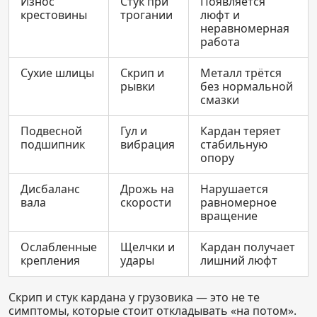
Износ
Стук при
Появляется
крестовины
трогании
люфт и
неравномерная
работа
Сухие шлицы
Скрип и
Металл трётся
рывки
без нормальной
смазки
Подвесной
Гул и
Кардан теряет
подшипник
вибрация
стабильную
опору
Дисбаланс
Дрожь на
Нарушается
вала
скорости
равномерное
вращение
Ослабленные
Щелчки и
Кардан получает
крепления
удары
лишний люфт
Скрип и стук кардана у грузовика — это не те
симптомы, которые стоит откладывать «на потом».