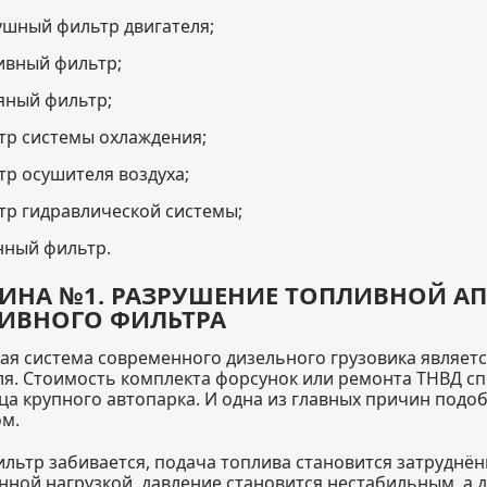
ушный фильтр двигателя;
ивный фильтр;
яный фильтр;
тр системы охлаждения;
тр осушителя воздуха;
тр гидравлической системы;
нный фильтр.
ИНА №1. РАЗРУШЕНИЕ ТОПЛИВНОЙ АП
ИВНОГО ФИЛЬТРА
ая система современного дизельного грузовика являетс
ля. Стоимость комплекта форсунок или ремонта ТНВД с
ца крупного автопарка. И одна из главных причин под
м.
ильтр забивается, подача топлива становится затруднён
ной нагрузкой, давление становится нестабильным, а д