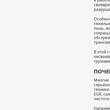
своевре
разруша
Особенн
тяжёлых
пыль, в
сокраща
обслужи
трансми
В этой 
несвоев
грузови
ПОЧЕ
Многие 
серьёзн
техники
EGR, са
чистоте 
Наприме