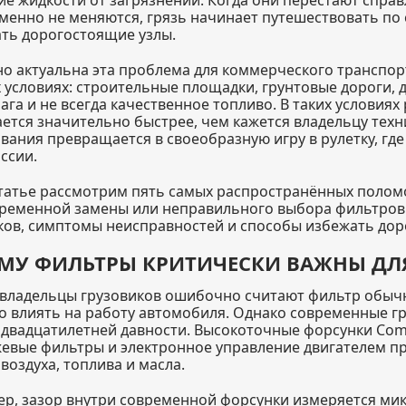
менно не меняются, грязь начинает путешествовать по
ть дорогостоящие узлы.
о актуальна эта проблема для коммерческого транспор
 условиях: строительные площадки, грунтовые дороги, 
лага и не всегда качественное топливо. В таких услови
ется значительно быстрее, чем кажется владельцу тех
вания превращается в своеобразную игру в рулетку, где 
ссии.
статье рассмотрим пять самых распространённых поломо
ременной замены или неправильного выбора фильтров.
ков, симптомы неисправностей и способы избежать дор
МУ ФИЛЬТРЫ КРИТИЧЕСКИ ВАЖНЫ ДЛЯ
владельцы грузовиков ошибочно считают фильтр обыч
о влиять на работу автомобиля. Однако современные г
 двадцатилетней давности. Высокоточные форсунки Com
жевые фильтры и электронное управление двигателем п
воздуха, топлива и масла.
р, зазор внутри современной форсунки измеряется мик