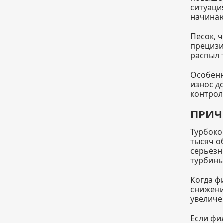
ситуаци
начинаю
Песок, 
прецизи
распыл 
Особенн
износ д
контрол
ПРИЧ
Турбоко
тысяч о
серьёзн
турбины
Когда ф
снижени
увеличе
Если фи