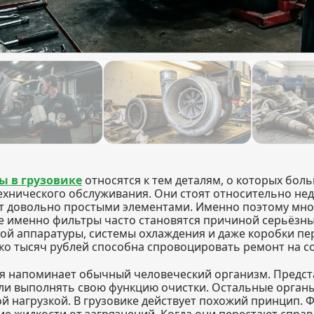
ы в грузовике
относятся к тем деталям, о которых бол
ехнического обслуживания. Они стоят относительно не
т довольно простыми элементами. Именно поэтому мног
е именно фильтры часто становятся причиной серьёзны
ой аппаратуры, системы охлаждения и даже коробки пе
ко тысяч рублей способна спровоцировать ремонт на со
я напоминает обычный человеческий организм. Предста
ли выполнять свою функцию очистки. Остальные органы 
й нагрузкой. В грузовике действует похожий принцип. 
ие жидкости от загрязнений. Когда они перестают справ