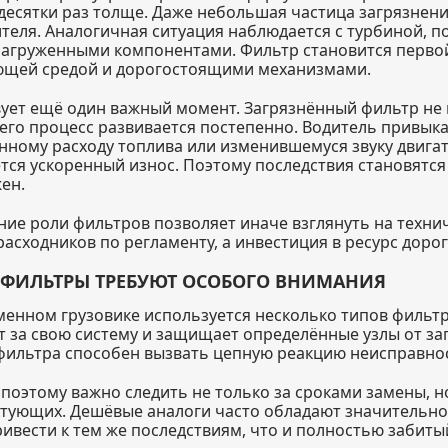
 десятки раз толще. Даже небольшая частица загрязнен
теля. Аналогичная ситуация наблюдается с турбиной, 
агруженными компонентами. Фильтр становится перво
щей средой и дорогостоящими механизмами.
ует ещё один важный момент. Загрязнённый фильтр не 
его процесс развивается постепенно. Водитель привыка
нному расходу топлива или изменившемуся звуку двигат
тся ускоренный износ. Поэтому последствия становятся
ен.
ие роли фильтров позволяет иначе взглянуть на технич
расходников по регламенту, а инвестиция в ресурс доро
 ФИЛЬТРЫ ТРЕБУЮТ ОСОБОГО ВНИМАНИЯ
менном грузовике используется несколько типов фильт
т за свою систему и защищает определённые узлы от за
фильтра способен вызвать цепную реакцию неисправно
поэтому важно следить не только за сроками замены, н
тующих. Дешёвые аналоги часто обладают значительн
ривести к тем же последствиям, что и полностью забиты