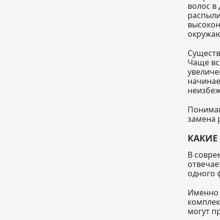
волос в
распыли
высокон
окружаю
Существ
Чаще вс
увеличе
начинае
неизбеж
Пониман
замена 
КАКИЕ
В совре
отвечае
одного 
Именно 
комплек
могут п