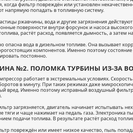
я, когда фильтр повреждён или установлен некачественн
т напрямую попадать в топливную систему.
частицы ржавчины, вода и другие загрязнения действую
онные поверхности внутри форсунок и насоса высокого
топлива, растёт расход, появляется дымность, а затем 
о опасна вода в дизельном топливе. Она вызывает кор
орогостоящих компонентов. Именно поэтому состояние
ировать постоянно.
ИНА №2. ПОЛОМКА ТУРБИНЫ ИЗ-ЗА 
мпрессор работает в экстремальных условиях. Скорост
боротов в минуту. При таких режимах даже микроскопи
ый вред. Именно поэтому исправный воздушный фильтр
.
ильтр загрязняется, двигатель начинает испытывать нех
е тяги и чаще нажимает на педаль газа. Электроника п
нием подачи топлива. В результате растёт расход топли
льтр повреждён или имеет низкое качество, пыль попад