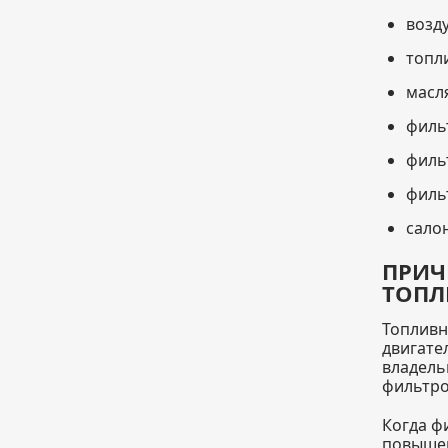
возд
топл
масл
филь
филь
филь
сало
ПРИЧ
ТОПЛ
Топливн
двигате
владель
фильтро
Когда ф
повышен