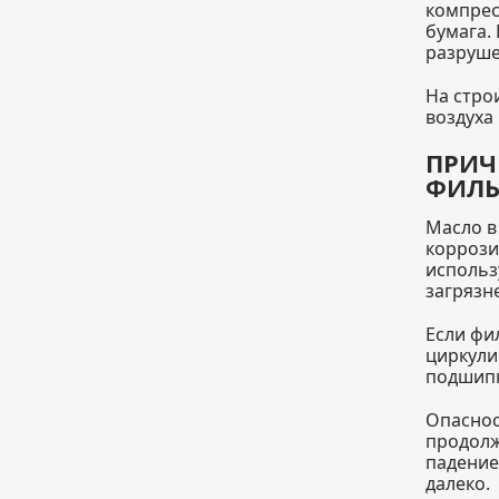
компрес
бумага.
разруше
На стро
воздуха
ПРИЧ
ФИЛЬ
Масло в
коррози
использ
загрязн
Если фи
циркули
подшипн
Опаснос
продолж
падение
далеко.