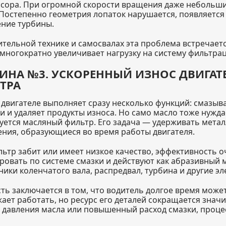
сора. При огромной скорости вращения даже небольши
 Постепенно геометрия лопаток нарушается, появляется 
ние турбины.
ительной технике и самосвалах эта проблема встречает
 многократно увеличивает нагрузку на систему фильтра
ИНА №3. УСКОРЕННЫЙ ИЗНОС ДВИГАТ
ТРА
 двигателе выполняет сразу несколько функций: смазыва
и и удаляет продукты износа. Но само масло тоже нужда
уется масляный фильтр. Его задача — удерживать метал
ения, образующиеся во время работы двигателя.
льтр забит или имеет низкое качество, эффективность 
ровать по системе смазки и действуют как абразивный 
ики коленчатого вала, распредвал, турбина и другие э
ть заключается в том, что водитель долгое время може
ает работать, но ресурс его деталей сокращается значи
 давления масла или повышенный расход смазки, проц