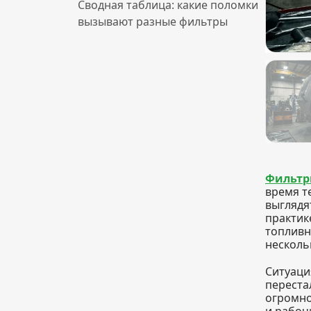
Сводная таблица: какие поломки
вызывают разные фильтры
Фильтр
время т
выглядя
практик
топливн
несколь
Ситуаци
переста
огромно
и рабоч